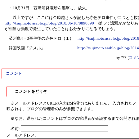
・10月31日 西帰浦発電所を襲撃し、放火。
以上ですが、ここには金時鐘さんが記した赤色テロ事件が二つとも抜
http://tsujimoto.asablo.jp/blog/2018/06/10/8890890
従って遺漏がかなりあ
が相当な頻度で発生していたことはお分かりになるでしょう。
済州島4・3事件後の赤色テロ（１）
http://tsujimoto.asablo.jp/blog/20
韓国映画『チスル』
http://tsujimoto.asablo.jp/blog/20
by
???
[
コメン
コメント
コメントをどうぞ
※メールアドレスとURLの入力は必須ではありません。 入力されたメ
映されず、ブログの管理者のみが参照できます。
※なお、送られたコメントはブログの管理者が確認するまで公開され
名前:
メールアドレス: