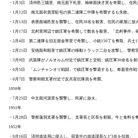
・1月3日 済州邑三陽里、南元面下札里、翰林面挟才里を奇襲し、住民
・1月12日 南元面衣貴里駐屯の第二連隊二中隊を奇襲するも失敗。
・1月13日 表善面城邑里を襲撃し、住民38名を殺害、住民の家屋に放
・1月17日 北村里周辺で鎮圧軍を奇襲して数名を殺害。「北村事件」
・2月4日 第二連隊を旧左面金寧里で奇襲し、小銃150丁を奪取、兵士1
・2月21日 安徳面和順里で鎮圧軍の移動トラック二台を攻撃し、警察
・3月9日 武装隊がノルオルム付近で鎮圧軍と交戦、鎮圧軍30余名を
・6月5日 「ムンチャンオリ戦闘」で鎮圧軍を撃退するも、奉蓋里作戦
・6月7日 警察和順支署付近で反共宣伝隊員を奇襲。
1950年
・7月25日 中文面河源里を襲撃し、民家に放火。
1951年
・1月28日 警察蓮洞支署を襲撃し、支署長と区長を射殺。牛と食料を
1952年
・9月16日 済州放送局に侵入し、宿直中の放送課長など3名を拉致。