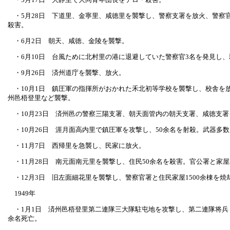
・5月28日 下道里、金寧里、咸徳里を襲撃し、警察支署を放火、警察
殺害。
・6月2日 朝天、咸徳、金陵を襲撃。
・6月10日 台風ために北村里の港に退避していた警察官3名を発見し、
・9月26日 済州道庁を襲撃、放火。
・10月1日 鎮圧軍の指揮所がおかれた禾北初等学校を襲撃し、校舎を
州邑梧登里など襲撃。
・10月23日 済州邑の警察三陽支署、朝天面管内の朝天支署、咸徳支
・10月26日 涯月面高内里で鎮圧軍を攻撃し、50余名を射殺。武器多
・11月7日 西帰里を急襲し、民家に放火。
・11月28日 南元面南元里を襲撃し、住民50余名を殺害。官公署と家屋
・12月3日 旧左面細花里を襲撃し、警察官署と住民家屋1500余棟を焼
1949年
・1月1日 済州邑梧登里第二連隊三大隊駐屯地を攻撃し、第二連隊将兵
余名死亡。