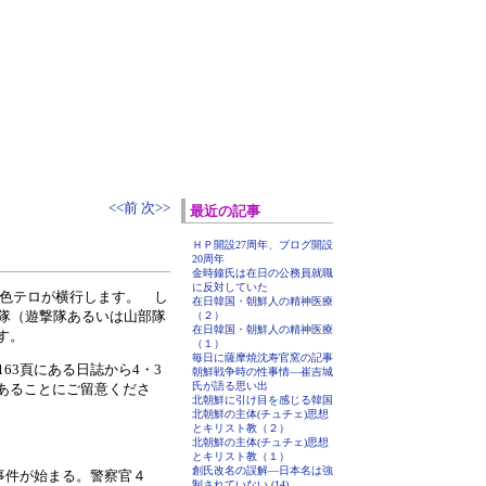
<<前
次>>
最近の記事
ＨＰ開設27周年、ブログ開設
20周年
金時鐘氏は在日の公務員就職
に反対していた
白色テロが横行します。 し
在日韓国・朝鮮人の精神医療
装隊（遊撃隊あるいは山部隊
（２）
在日韓国・朝鮮人の精神医療
す。
（１）
毎日に薩摩焼沈寿官窯の記事
163頁にある日誌から4・3
朝鮮戦争時の性事情―崔吉城
氏が語る思い出
あることにご留意くださ
北朝鮮に引け目を感じる韓国
北朝鮮の主体(チュチェ)思想
とキリスト教（２）
北朝鮮の主体(チュチェ)思想
とキリスト教（１）
創氏改名の誤解―日本名は強
事件が始まる。警察官４
制されていない (14)