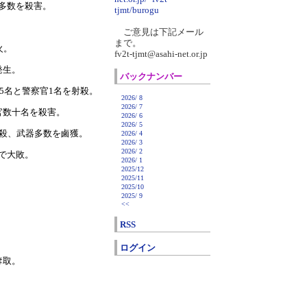
多数を殺害。
tjmt/burogu
ご意見は下記メール
まで。
火。
fv2t-tjmt@asahi-net.or.jp
発生。
バックナンバー
5名と警察官1名を射殺。
2026/ 8
2026/ 7
官数十名を殺害。
2026/ 6
2026/ 5
射殺、武器多数を鹵獲。
2026/ 4
2026/ 3
2026/ 2
で大敗。
2026/ 1
2025/12
2025/11
2025/10
2025/ 9
<<
RSS
ログイン
奪取。