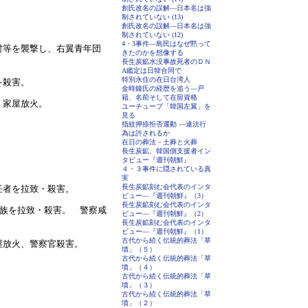
創氏改名の誤解―日本名は強
制されていない (13)
。
創氏改名の誤解―日本名は強
制されていない (12)
4・3事件―島民はなぜ黙って
村等を襲撃し、右翼青年団
きたのかを想像する
長生炭鉱水没事故死者のＤＮ
A鑑定は日韓合同で
特別永住の在日台湾人
を殺害。
金時鐘氏の経歴を追う―戸
籍、名前そして在留資格
、家屋放火。
ユーチューブ「韓国左翼」を
見る
指紋押捺拒否運動 ―違法行
為は許されるか
在日の葬法－土葬と火葬
長生炭鉱、韓国側支援者イン
タビュー『週刊朝鮮』
４・３事件に隠されている真
実
長生炭鉱刻む会代表のインタ
任者を拉致・殺害。
ビュー―『週刊朝鮮』（3）
長生炭鉱刻む会代表のインタ
家族を拉致・殺害。 警察咸
ビュー―『週刊朝鮮』（2）
長生炭鉱刻む会代表のインタ
ビュー―『週刊朝鮮』（1）
古代から続く伝統的葬法「草
屋放火、警察官殺害。
墳」（５）
古代から続く伝統的葬法「草
墳」（４）
古代から続く伝統的葬法「草
墳」（３）
古代から続く伝統的葬法「草
墳」（２）