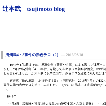
辻本武 tsujimoto blog
済州島4・3事件の赤色テロ（2）
―
2018/06/18
1948年4月3日までは、反革命側（警察や右翼）による激しい弾圧＝
かしこの日の済州島「4・3事件」を期して革命側（南朝鮮労働党）の武
とも言われました）が大々的に反撃に出て、赤色テロを過激に繰り広げま
玄吉彦『島の反乱 1948年4月3日』（同時代社 2016年4月）の132~
事件以降の赤色テロを拾ってみました。 なおこの日誌には遺漏がかなり
い。
1948年
・4月3日 武装隊が深夜2時より島内の警察支署と右翼を襲撃し、4・3