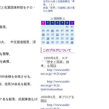
古代から続く伝統的葬法「草
墳」（１）
官と右翼団体幹部をテロ・
岩波『世界』の論稿に抜け落
ちた資料
<<
2018/06
>>
日
月
火
水
木
金
土
殺害。
01
02
03
04
05
06
07
08
09
10
11
12
13
14
15
16
17
18
19
20
21
22
23
放火。 中文面道順里、済
24
25
26
27
28
29
30
このブログについて
署を襲撃。
1999年8月、ＨＰ
数を鹵獲。
「『歴史と国家』雑
考」を開設
http://www.asahi-
net.or.jp/~fv2t-tjmt/
300余棟を全焼させる。
http://www.asahi-
却、住民50余名を殺害。
net.or.jp/~fv2t-
tjmt/ronkoushuu
2006年6月、本ブログを
７名を殺害。武装隊側も10
開設
http://www.asahi-
net.or.jp/~fv2t-