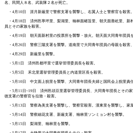
名、民間人８名、武装隊２名が死亡。
・4月10日 涯月新厳里で警察支署を襲撃し、右翼人士と警察官を殺害
・4月18日 済州邑寧坪里、梨湖里、翰林面楮旨里、朝天面善屹里、新
員とその家族を殺害。
・4月19日 朝天面新村里の投票所を襲撃・放火。朝天面大同青年団員
・4月26日 警察三陽支署を襲撃。道南里で大同青年団員の母親を殺害
・4月29日 新厳里を襲撃。
・5月1日 済州邑都坪里で選挙管理委員長を殺害。
・5月5日 禾北里選挙管理委員長と内道里区長を殺害。
・5月10日 中文面上猊里を襲撃、大同青年団長夫婦と国民会上猊里責
・5月11日~19日 済州邑頭豆里選挙管理委員長、大同青年団長とその
徳支署の警察官を拉致・殺害。
・5月13日 警察為美支署を襲撃し、警察官殺害。漢東里を襲撃し、家
・5月14日 警察細花支署、新厳支署、翰林里ソンミョン村を襲撃。
・5月15日 梨湖里、翰林里を襲撃。
・5月17日 大静里で大同青年団長をテロ・殺害。